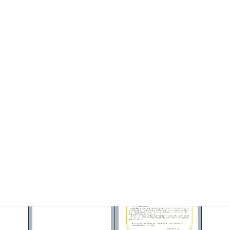
参議院議員 いわぶ
第96回中央メーデー実
行委員会 様
ち友 様